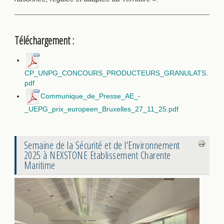
Téléchargement :
CP_UNPG_CONCOURS_PRODUCTEURS_GRANULATS.
pdf
Communique_de_Presse_AE_-
_UEPG_prix_europeen_Bruxelles_27_11_25.pdf
AdmirorGallery 5.0.0
, author/s
Vasiljevski
&
Kekeljevic
.
Semaine de la Sécurité et de l'Environnement
2025 à NEXSTONE Etablissement Charente
Maritime