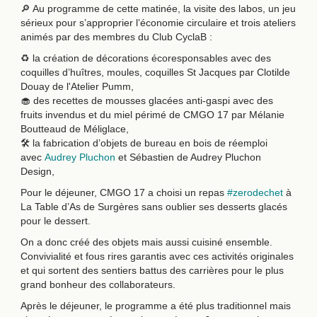
🔎 Au programme de cette matinée, la visite des labos, un jeu
sérieux pour s’approprier l’économie circulaire et trois ateliers
animés par des membres du Club CyclaB :
♻️ la création de décorations écoresponsables avec des
coquilles d’huîtres, moules, coquilles St Jacques par Clotilde
Douay de l'Atelier Pumm,
🧁 des recettes de mousses glacées anti-gaspi avec des
fruits invendus et du miel périmé de CMGO 17 par Mélanie
Boutteaud de Méliglace,
🛠️ la fabrication d’objets de bureau en bois de réemploi
avec
Audrey Pluchon
et Sébastien de Audrey Pluchon
Design,
Pour le déjeuner, CMGO 17 a choisi un repas
#zerodechet
à
La Table d’As de Surgères sans oublier ses desserts glacés
pour le dessert.
On a donc créé des objets mais aussi cuisiné ensemble.
Convivialité et fous rires garantis avec ces activités originales
et qui sortent des sentiers battus des carrières pour le plus
grand bonheur des collaborateurs.
Après le déjeuner, le programme a été plus traditionnel mais