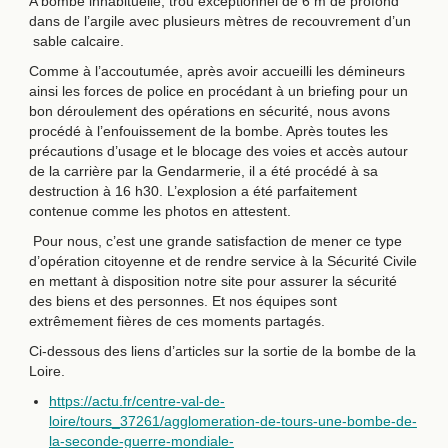
A bombe inhabituelle, trou exceptionnel de 6 m de profond
dans de l’argile avec plusieurs mètres de recouvrement d’un
sable calcaire.
Comme à l’accoutumée, après avoir accueilli les démineurs
ainsi les forces de police en procédant à un briefing pour un
bon déroulement des opérations en sécurité, nous avons
procédé à l’enfouissement de la bombe. Après toutes les
précautions d’usage et le blocage des voies et accès autour
de la carrière par la Gendarmerie, il a été procédé à sa
destruction à 16 h30. L’explosion a été parfaitement
contenue comme les photos en attestent.
Pour nous, c’est une grande satisfaction de mener ce type
d’opération citoyenne et de rendre service à la Sécurité Civile
en mettant à disposition notre site pour assurer la sécurité
des biens et des personnes. Et nos équipes sont
extrêmement fières de ces moments partagés.
Ci-dessous des liens d’articles sur la sortie de la bombe de la
Loire.
https://actu.fr/centre-val-de-
loire/tours_37261/agglomeration-de-tours-une-bombe-de-
la-seconde-guerre-mondiale-