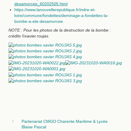
desamorcee_60202505.html
https://www.lanouvellerepublique.fr/indre-et-
loire/commune/fondettes/deminage-a-fondettes-la-
bombe-a-ete-desamorcee
NOTE : Pour les photos de la destruction de la bombe :
crédits ©xavier.roujas.
AdmirorGallery 5.0.0
, author/s
Vasiljevski
&
Kekeljevic
.
Partenariat CMGO Charente Maritime & Lycée
Blaise Pascal